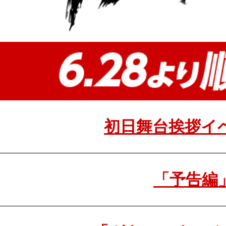
初日舞台挨拶イ
「予告編