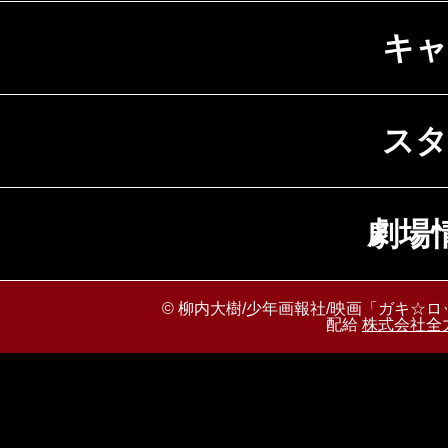
キャ
スタ
劇場
© 柳内大樹/少年画報社/映画「ガキ☆ロ
配給
株式会社全